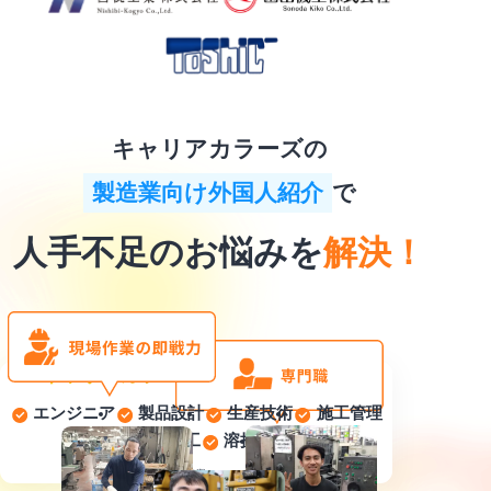
キャリアカラーズの
製造業向け外国人紹介
で
人手不足のお悩みを
解決！
キャリアカラーズ
全ておまかせ！
\
/
に
エンジニア
製品設計
生産技術
施工管理
機械金属加工
溶接
組立
他多数！