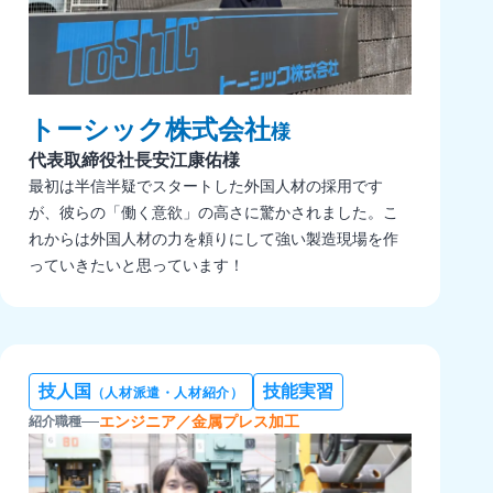
トーシック株式会社
様
代表取締役社長
安江康佑様
最初は半信半疑でスタートした外国人材の採用です
が、彼らの「働く意欲」の高さに驚かされました。こ
れからは外国人材の力を頼りにして強い製造現場を作
っていきたいと思っています！
技人国
技能実習
（人材派遣・人材紹介）
エンジニア／金属プレス加工
紹介職種