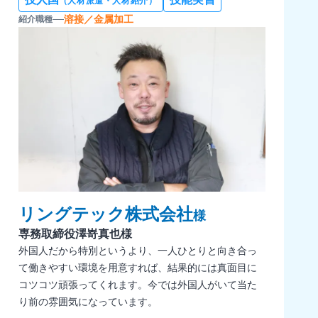
（人材派遣・人材紹介）
溶接／金属加工
紹介職種
リングテック株式会社
様
専務取締役
澤嵜真也様
外国人だから特別というより、一人ひとりと向き合っ
て働きやすい環境を用意すれば、結果的には真面目に
コツコツ頑張ってくれます。今では外国人がいて当た
り前の雰囲気になっています。