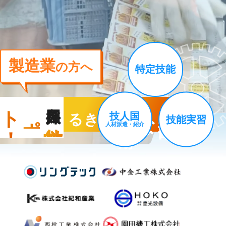
製造業
の方へ
特定技能
ト
！
外国人採用を
きる
待
着
長
期
的
な定
が
期
で
ポ
技人国
技能実習
徹底サ
ー
人材派遣・紹介