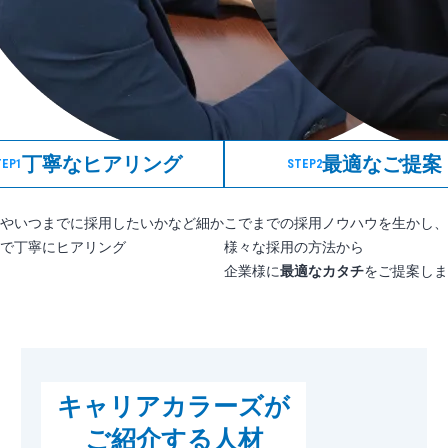
丁寧なヒアリング
最適なご提案
TEP1
STEP2
やいつまでに採用したいかなど細か
こでまでの採用ノウハウを生かし、
で丁寧にヒアリング
様々な採用の方法から
企業様に
最適なカタチ
をご提案しま
キャリアカラーズが
ご紹介する人材