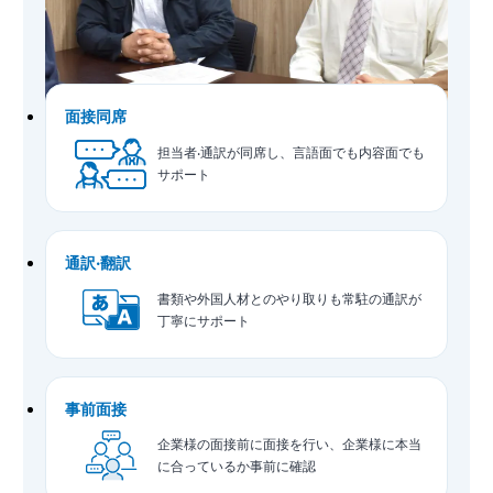
⾯接同席
担当者‧通訳が同席し、⾔語⾯でも内容⾯でも
サポート
通訳‧翻訳
書類や外国⼈材とのやり取りも常駐の通訳が
丁寧にサポート
事前面接
企業様の⾯接前に⾯接を⾏い、企業様に本当
に合っているか事前に確認