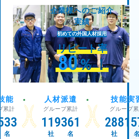
企業様へのご紹介
実績
初めての外国人材採用
リピート率
80
％
！
技能
人材派遣
技能実
プ累計
グループ累計
グループ累
533
119
361
288
15
名
社
名
社