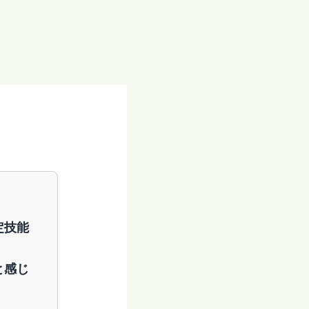
定技能
。
と感じ