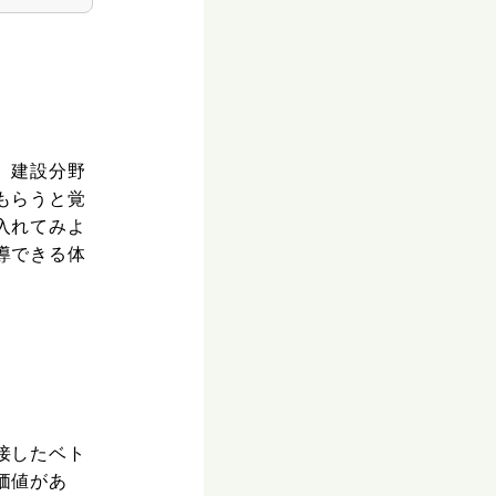
、建設分野
もらうと覚
入れてみよ
導できる体
接したベト
価値があ