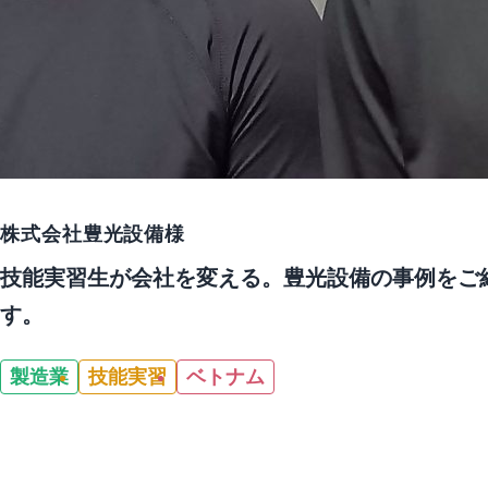
株式会社豊光設備
様
技能実習生が会社を変える。豊光設備の事例をご
す。
製造業
技能実習
ベトナム