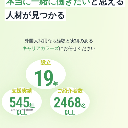
本当に一緒に働きたい
と思える
人材が見つかる
外国人採用なら経験と実績のある
キャリアカラーズ
にお任せください
設立
19
年
支援実績
ご紹介者数
545
2468
社
名
※グループ実績総数
以上
以上