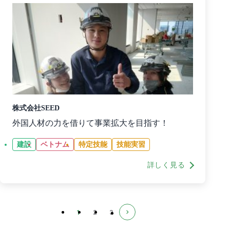
株式会社SEED
外国人材の力を借りて事業拡大を目指す！
建設
ベトナム
特定技能
技能実習
詳しく見る
1
2
3