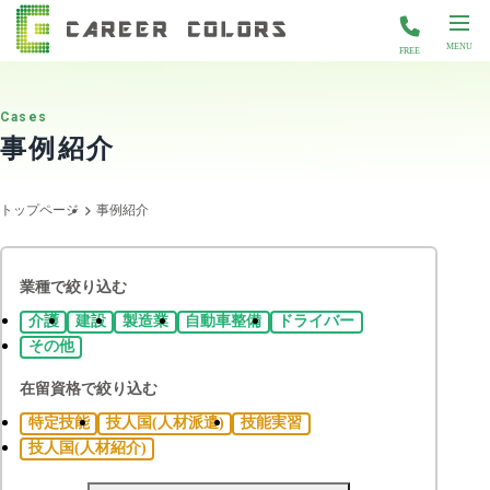
FREE
Cases
事例紹介
トップページ
事例紹介
業種で絞り込む
介護
建設
製造業
自動車整備
ドライバー
その他
在留資格で絞り込む
特定技能
技人国(人材派遣)
技能実習
技人国(人材紹介)